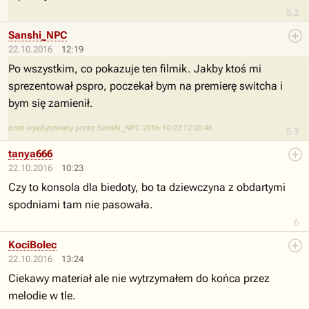
5.2
Sanshi_NPC
22.10.2016
12:19
Po wszystkim, co pokazuje ten filmik. Jakby ktoś mi
sprezentował pspro, poczekał bym na premierę switcha i
bym się zamienił.
post wyedytowany przez Sanshi_NPC 2016-10-22 12:20:46
5.3
tanya666
22.10.2016
10:23
Czy to konsola dla biedoty, bo ta dziewczyna z obdartymi
spodniami tam nie pasowała.
6
KociBolec
22.10.2016
13:24
Ciekawy materiał ale nie wytrzymałem do końca przez
melodie w tle.