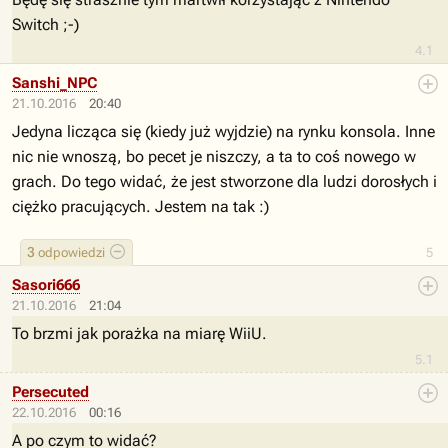
Switch ;-)
4.1
Sanshi_NPC
21.10.2016
20:40
Jedyna licząca się (kiedy już wyjdzie) na rynku konsola. Inne
nic nie wnoszą, bo pecet je niszczy, a ta to coś nowego w
grach. Do tego widać, że jest stworzone dla ludzi dorosłych i
ciężko pracujących. Jestem na tak :)
3
odpowiedzi
5
Sasori666
21.10.2016
21:04
To brzmi jak porażka na miarę WiiU.
5.1
Persecuted
22.10.2016
00:16
A po czym to widać?