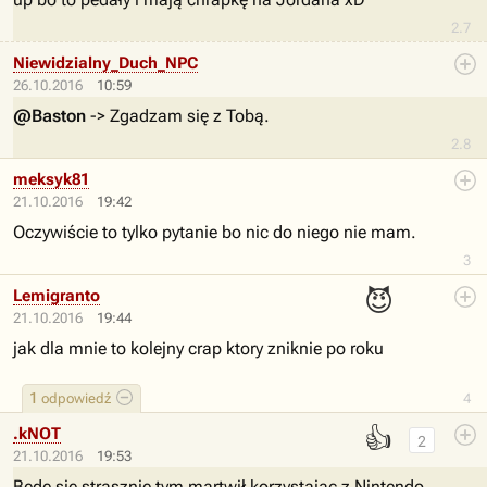
2.7
Niewidzialny_Duch_NPC
26.10.2016
10:59
@Baston
-> Zgadzam się z Tobą.
2.8
meksyk81
21.10.2016
19:42
Oczywiście to tylko pytanie bo nic do niego nie mam.
3
😈
Lemigranto
21.10.2016
19:44
jak dla mnie to kolejny crap ktory zniknie po roku
1
odpowiedź
4
👍
.kNOT
2
21.10.2016
19:53
Będę się strasznie tym martwił korzystając z Nintendo