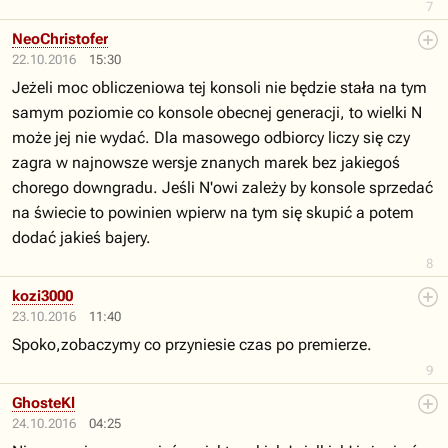
7
NeoChristofer
22.10.2016
15:30
Jeżeli moc obliczeniowa tej konsoli nie będzie stała na tym
samym poziomie co konsole obecnej generacji, to wielki N
może jej nie wydać. Dla masowego odbiorcy liczy się czy
zagra w najnowsze wersje znanych marek bez jakiegoś
chorego downgradu. Jeśli N'owi zależy by konsole sprzedać
na świecie to powinien wpierw na tym się skupić a potem
dodać jakieś bajery.
8
kozi3000
23.10.2016
11:40
Spoko,zobaczymy co przyniesie czas po premierze.
9
GhosteKl
24.10.2016
04:25