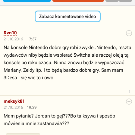
Zobacz komentowane video
Rvn10
21.10.2016
17:37
Na konsole Nintendo dobre gry robi zwykle..Nintendo, reszta
wydawców niby będzie wspierać Switcha ale raczej oleją tą
konsole po roku czasu. Ninna znowu będzie wypuszczać
Mariany, Zeldy itp. i to będą bardzo dobre gry. Sam mam
3Desa i się wie to i owo.
1
meksyk81
21.10.2016
19:39
Mam pytanie? Jordan to gej???Bo ta ksywa i sposób
mówienia mnie zastanawia???