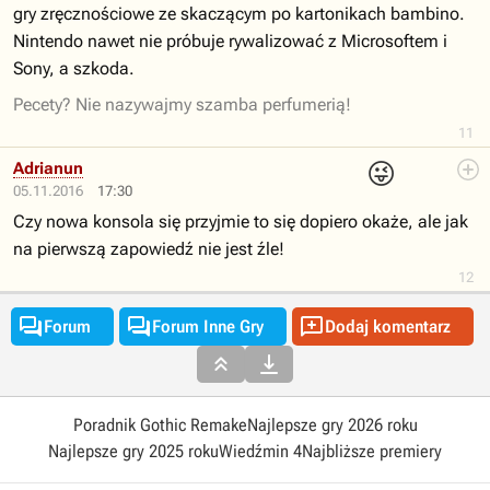
gry zręcznościowe ze skaczącym po kartonikach bambino.
Nintendo nawet nie próbuje rywalizować z Microsoftem i
Sony, a szkoda.
Pecety? Nie nazywajmy szamba perfumerią!
11
😜
Adrianun
05.11.2016
17:30
Czy nowa konsola się przyjmie to się dopiero okaże, ale jak
na pierwszą zapowiedź nie jest źle!
12



Forum
Forum Inne Gry
Dodaj komentarz


Poradnik Gothic Remake
Najlepsze gry 2026 roku
Najlepsze gry 2025 roku
Wiedźmin 4
Najbliższe premiery