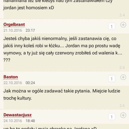
hahahhaha też sie kiedys nad tym zastanawiałem czy
jordan jest homosiem xD
2.4
Orgelbrant
1
21.10.2016
23:17
Jesteś chyba jakiś nienormalny, jeśli zastanawia cię, co
jakiś inny koleś robi w łóżku... Jordan ma po prostu wadę
wymowy, a ty już się cały czerwony zrobiłeś od walenia k...
???
2.5
Baston
1
22.10.2016
00:24
Jak można w ogóle zadawać takie pytania. Miejcie ludzie
trochę kultury.
2.6
Dewastacjusz
1
24.10.2016
18:48
up bo to pedały i mają chrapkę na Jordana xD