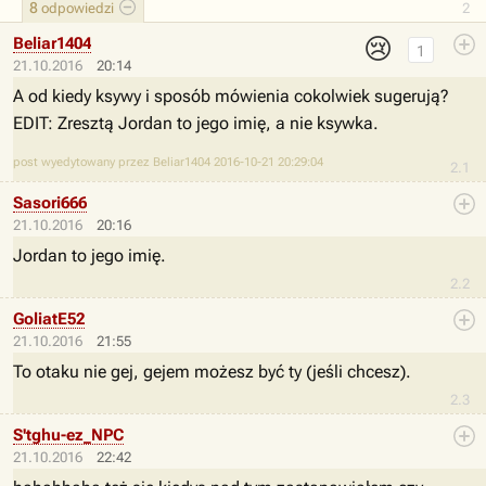
8
odpowiedzi
2
😢
Beliar1404
1
21.10.2016
20:14
A od kiedy ksywy i sposób mówienia cokolwiek sugerują?
EDIT: Zresztą Jordan to jego imię, a nie ksywka.
post wyedytowany przez Beliar1404 2016-10-21 20:29:04
2.1
Sasori666
21.10.2016
20:16
Jordan to jego imię.
2.2
GoliatE52
21.10.2016
21:55
To otaku nie gej, gejem możesz być ty (jeśli chcesz).
2.3
S'tghu-ez_NPC
21.10.2016
22:42