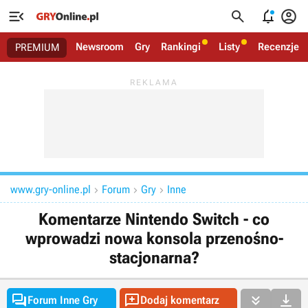




Newsroom
Gry
Rankingi
Listy
Recenzje
PREMIUM
www.gry-online.pl
Forum
Gry
Inne



Komentarze Nintendo Switch - co
wprowadzi nowa konsola przenośno-
stacjonarna?




Forum Inne Gry
Dodaj komentarz