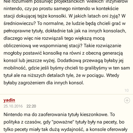
Nie rozumiem posunięć projektanckich 'wielkich' inżynierów
nintendo, czy po prostu samego nintendo w kontekście
stacji dokującej tejże konsolki. W jakich latach oni żyją? W
średniowieczu? To normalne, że ludzie będą chcieli grać w
pełnoprawne tytuły, dokładnie tak jak na innych konsolach,
dlaczego więc nie rozwiązali tego większą mocą
obliczeniową we wspomnianej stacji? Takie rozwiązanie
mogłoby postawić konsolkę na równi z obecną generacją
konsol lub jeszcze wyżej. Dodatkową przewagą byłaby jej
mobilność, gdzie jeśli byśmy chcieli to gralibyśmy w ten sam
tytuł ale na niższych detalach tyle, że w pociągu. Wtedy
byłaby zagrożeniem dla innych konsol.
10
yadin
25.10.2016
22:20
Nintendo ma do zaoferowania tytuły kieszonkowe. To
polityka z czasów, gdy "poważne" tytuły były na pecety, bo
tylko pecety miały tak dużą wydajność, a konsole oferowały