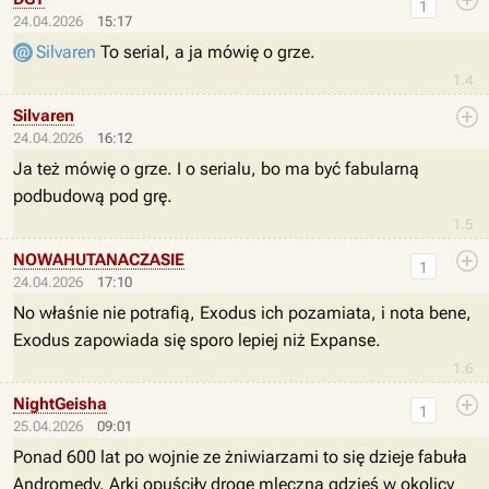
1
24.04.2026
15:17
Silvaren
To serial, a ja mówię o grze.
1.4
Silvaren
24.04.2026
16:12
Ja też mówię o grze. I o serialu, bo ma być fabularną
podbudową pod grę.
1.5
NOWAHUTANACZASIE
1
24.04.2026
17:10
No właśnie nie potrafią, Exodus ich pozamiata, i nota bene,
Exodus zapowiada się sporo lepiej niż Expanse.
1.6
NightGeisha
1
25.04.2026
09:01
Ponad 600 lat po wojnie ze żniwiarzami to się dzieje fabuła
Andromedy. Arki opuściły drogę mleczna gdzieś w okolicy