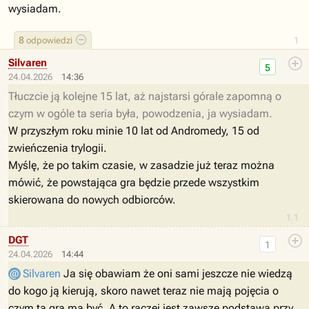
wysiadam.
8
odpowiedzi
1
Silvaren
5
24.04.2026
14:36
Tłuczcie ją kolejne 15 lat, aż najstarsi górale zapomną o
czym w ogóle ta seria była, powodzenia, ja wysiadam.
W przyszłym roku minie 10 lat od Andromedy, 15 od
zwieńczenia trylogii.
Myślę, że po takim czasie, w zasadzie już teraz można
mówić, że powstająca gra będzie przede wszystkim
skierowana do nowych odbiorców.
1.1
DGT
1
24.04.2026
14:44
Silvaren
Ja się obawiam że oni sami jeszcze nie wiedzą
do kogo ją kierują, skoro nawet teraz nie mają pojęcia o
czym ta gra ma być. A to raczej jest zawsze podstawa przy