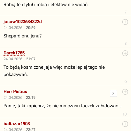
Robią ten tytuł i robią i efektów nie widać.
7
jasow1023634322d
24.04.2026
20:59
Shepard onu jenu?
8
Darek1785
24.04.2026
21:07
To będą kosmiczne jaja więc może lepiej tego nie
pokazywać.
9
Herr Pietrus
3
24.04.2026
23:19
Panie, taki zapieprz, że nie ma czasu taczek załadować...
10
baltazar1908
24.04.2026
23:27