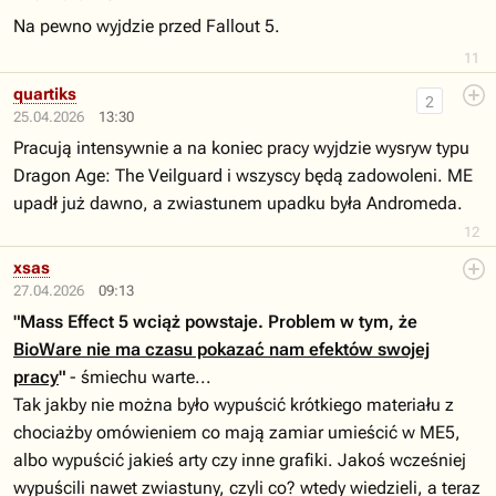
Na pewno wyjdzie przed Fallout 5.
11
quartiks
2
25.04.2026
13:30
Pracują intensywnie a na koniec pracy wyjdzie wysryw typu
Dragon Age: The Veilguard i wszyscy będą zadowoleni. ME
upadł już dawno, a zwiastunem upadku była Andromeda.
12
xsas
27.04.2026
09:13
"Mass Effect 5 wciąż powstaje. Problem w tym, że
BioWare nie ma czasu pokazać nam efektów swojej
pracy
"
- śmiechu warte...
Tak jakby nie można było wypuścić krótkiego materiału z
chociażby omówieniem co mają zamiar umieścić w ME5,
albo wypuścić jakieś arty czy inne grafiki. Jakoś wcześniej
wypuścili nawet zwiastuny, czyli co? wtedy wiedzieli, a teraz