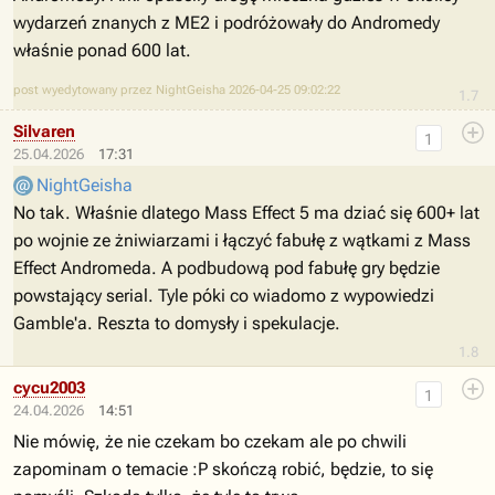
wydarzeń znanych z ME2 i podróżowały do Andromedy
właśnie ponad 600 lat.
post wyedytowany przez NightGeisha 2026-04-25 09:02:22
1.7
Silvaren
1
25.04.2026
17:31
NightGeisha
No tak. Właśnie dlatego Mass Effect 5 ma dziać się 600+ lat
po wojnie ze żniwiarzami i łączyć fabułę z wątkami z Mass
Effect Andromeda. A podbudową pod fabułę gry będzie
powstający serial. Tyle póki co wiadomo z wypowiedzi
Gamble'a. Reszta to domysły i spekulacje.
1.8
cycu2003
1
24.04.2026
14:51
Nie mówię, że nie czekam bo czekam ale po chwili
zapominam o temacie :P skończą robić, będzie, to się