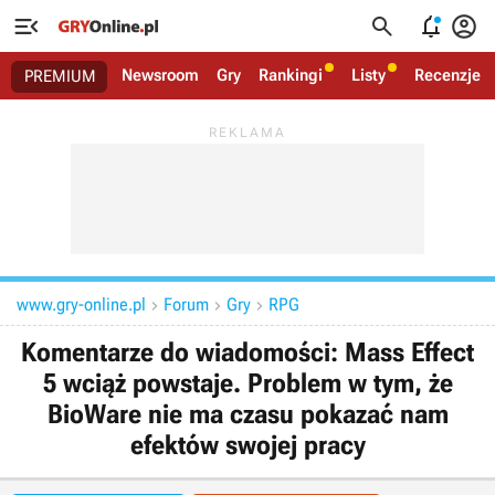




Newsroom
Gry
Rankingi
Listy
Recenzje
PREMIUM
www.gry-online.pl
Forum
Gry
RPG



Komentarze do wiadomości: Mass Effect
5 wciąż powstaje. Problem w tym, że
BioWare nie ma czasu pokazać nam
efektów swojej pracy