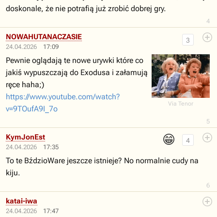
doskonale, że nie potrafią już zrobić dobrej gry.
4
NOWAHUTANACZASIE
3
24.04.2026
17:09
Pewnie oglądają te nowe urywki które co
jakiś wypuszczają do Exodusa i załamują
ręce haha;)
https://www.youtube.com/watch?
Via Tenor
v=9TOufA9I_7o
5
😁
KymJonEst
4
24.04.2026
17:35
To te BździoWare jeszcze istnieje? No normalnie cudy na
kiju.
6
katai-iwa
24.04.2026
17:47