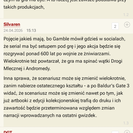
takich produkcjach,
1.2
Silvaren
2
24.04.2026
15:13
Pojęcie jakieś mają, bo Gamble mówił gdzieś w socialach,
że serial ma być setupem pod grę i jego akcja będzie się
rozgrywać ponad 600 lat po wojnie ze żniwiarzami.
Wielokrotnie też powtarzał, że gra ma spinać wątki Drogi
Mlecznej i Andromedy.
Inna sprawa, że scenariusz może się zmienić wielokrotnie,
zanim nabierze ostatecznego kształtu - a po Baldur's Gate 3
widać, że scenariusz może się zmienić nawet po tym, jak
już artbooki z edycji kolekcjonerskiej trafią do druku i ich
zawartość będzie przeterminowana względem zmian
narracji wprowadzanych na ostatni gwizdek.
1.3
DGT