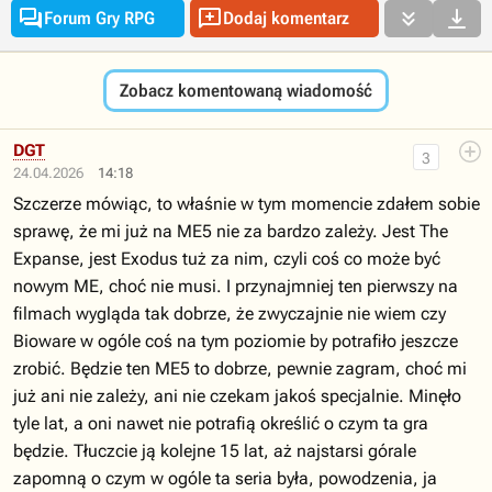




Forum Gry RPG
Dodaj komentarz
Zobacz komentowaną wiadomość
DGT
3
24.04.2026
14:18
Szczerze mówiąc, to właśnie w tym momencie zdałem sobie
sprawę, że mi już na ME5 nie za bardzo zależy. Jest The
Expanse, jest Exodus tuż za nim, czyli coś co może być
nowym ME, choć nie musi. I przynajmniej ten pierwszy na
filmach wygląda tak dobrze, że zwyczajnie nie wiem czy
Bioware w ogóle coś na tym poziomie by potrafiło jeszcze
zrobić. Będzie ten ME5 to dobrze, pewnie zagram, choć mi
już ani nie zależy, ani nie czekam jakoś specjalnie. Minęło
tyle lat, a oni nawet nie potrafią określić o czym ta gra
będzie. Tłuczcie ją kolejne 15 lat, aż najstarsi górale
zapomną o czym w ogóle ta seria była, powodzenia, ja