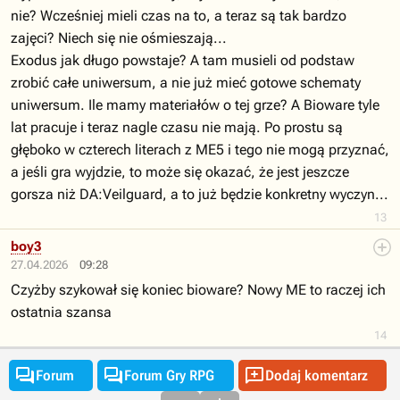
nie? Wcześniej mieli czas na to, a teraz są tak bardzo
zajęci? Niech się nie ośmieszają...
Exodus jak długo powstaje? A tam musieli od podstaw
zrobić całe uniwersum, a nie już mieć gotowe schematy
uniwersum. Ile mamy materiałów o tej grze? A Bioware tyle
lat pracuje i teraz nagle czasu nie mają. Po prostu są
głęboko w czterech literach z ME5 i tego nie mogą przyznać,
a jeśli gra wyjdzie, to może się okazać, że jest jeszcze
gorsza niż DA:Veilguard, a to już będzie konkretny wyczyn...
13
boy3
27.04.2026
09:28
Czyżby szykował się koniec bioware? Nowy ME to raczej ich
ostatnia szansa
14



Forum
Forum Gry RPG
Dodaj komentarz