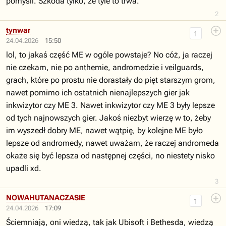
pomyśli. Szkoda tylko, że tyle to trwa.
2
tynwar
1
24.04.2026
15:50
lol, to jakaś część ME w ogóle powstaje? No cóż, ja raczej
nie czekam, nie po anthemie, andromedzie i veilguards,
grach, które po prostu nie dorastały do pięt starszym grom,
nawet pomimo ich ostatnich nienajlepszych gier jak
inkwizytor czy ME 3. Nawet inkwizytor czy ME 3 były lepsze
od tych najnowszych gier. Jakoś niezbyt wierzę w to, żeby
im wyszedł dobry ME, nawet wątpię, by kolejne ME było
lepsze od andromedy, nawet uważam, że raczej andromeda
okaże się być lepsza od następnej części, no niestety nisko
upadli xd.
3
NOWAHUTANACZASIE
1
24.04.2026
17:09
Ściemniają, oni wiedzą, tak jak Ubisoft i Bethesda, wiedzą