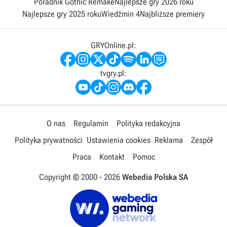
Poradnik Gothic Remake
Najlepsze gry 2026 roku
Najlepsze gry 2025 roku
Wiedźmin 4
Najbliższe premiery
GRYOnline.pl:
tvgry.pl:
O nas
Regulamin
Polityka redakcyjna
Polityka prywatności
Ustawienia cookies
Reklama
Zespół
Praca
Kontakt
Pomoc
Copyright © 2000 -
2026
Webedia Polska SA