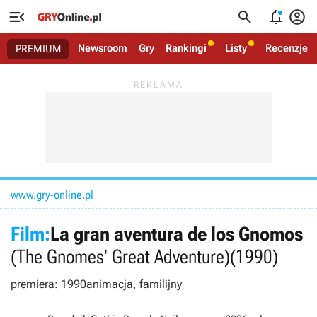




Newsroom
Gry
Rankingi
Listy
Recenzje
PREMIUM
www.gry-online.pl
Film:
La gran aventura de los Gnomos
(The Gnomes' Great Adventure)
(1990)
premiera: 1990
animacja, familijny