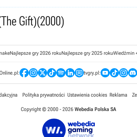
(The Gift)
(2000)
emake
Najlepsze gry 2026 roku
Najlepsze gry 2025 roku
Wiedźmin 
nline.pl:
tvgry.pl:
edakcyjna
Polityka prywatności
Ustawienia cookies
Reklama
Ze
Copyright © 2000 -
2026
Webedia Polska SA