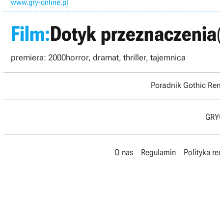
www.gry-online.pl
Film:
Dotyk przeznaczenia
premiera: 2000
horror, dramat, thriller, tajemnica
Poradnik Gothic R
GRYO
O nas
Regulamin
Polityka r