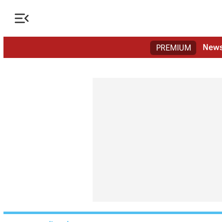

New
PREMIUM