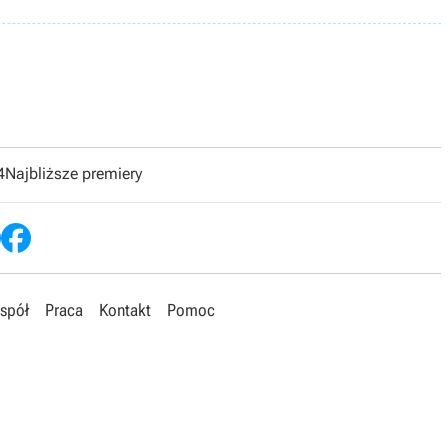
4
Najbliższe premiery
spół
Praca
Kontakt
Pomoc