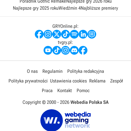
Poradnik Gothic Remake
Najlepsze gry 2026 roku
Najlepsze gry 2025 roku
Wiedźmin 4
Najbliższe premiery
GRYOnline.pl:
tvgry.pl:
O nas
Regulamin
Polityka redakcyjna
Polityka prywatności
Ustawienia cookies
Reklama
Zespół
Praca
Kontakt
Pomoc
Copyright © 2000 -
2026
Webedia Polska SA