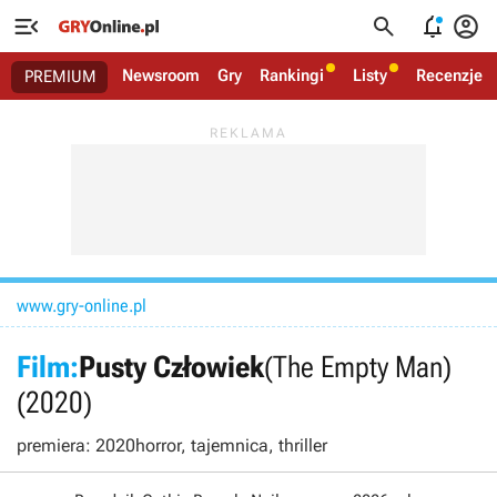




Newsroom
Gry
Rankingi
Listy
Recenzje
PREMIUM
www.gry-online.pl
Film:
Pusty Człowiek
(The Empty Man)
(2020)
premiera: 2020
horror, tajemnica, thriller