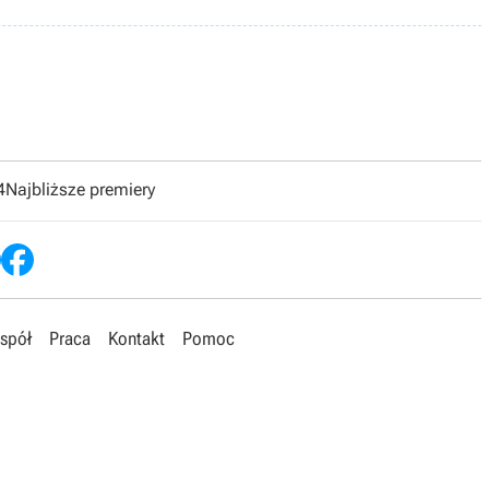
4
Najbliższe premiery
spół
Praca
Kontakt
Pomoc