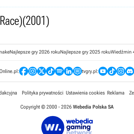
 Race)
(2001)
emake
Najlepsze gry 2026 roku
Najlepsze gry 2025 roku
Wiedźmin 
nline.pl:
tvgry.pl:
edakcyjna
Polityka prywatności
Ustawienia cookies
Reklama
Ze
Copyright © 2000 -
2026
Webedia Polska SA