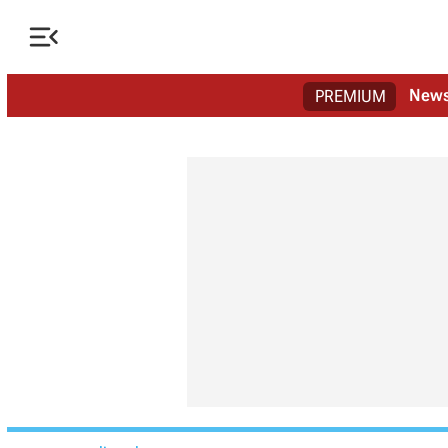

New
PREMIUM