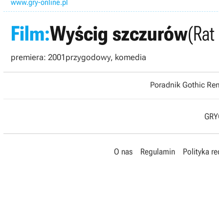
www.gry-online.pl
Film:
Wyścig szczurów
(Rat
premiera: 2001
przygodowy, komedia
Poradnik Gothic R
GRYO
O nas
Regulamin
Polityka r