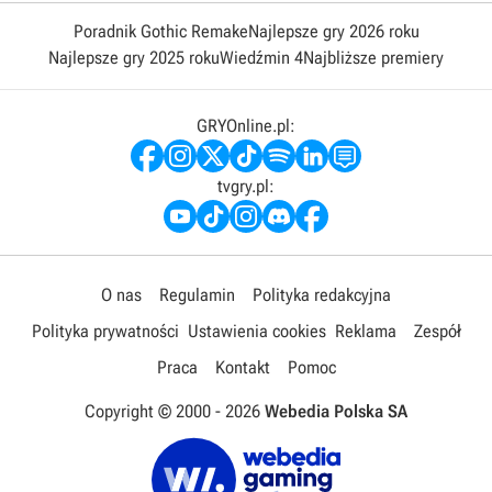
Poradnik Gothic Remake
Najlepsze gry 2026 roku
Najlepsze gry 2025 roku
Wiedźmin 4
Najbliższe premiery
GRYOnline.pl:
tvgry.pl:
O nas
Regulamin
Polityka redakcyjna
Polityka prywatności
Ustawienia cookies
Reklama
Zespół
Praca
Kontakt
Pomoc
Copyright © 2000 -
2026
Webedia Polska SA