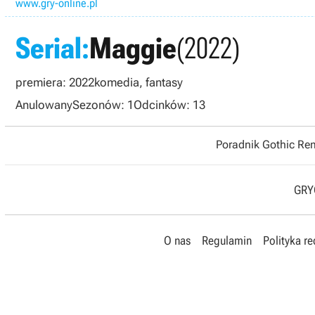
www.gry-online.pl
Serial:
Maggie
(2022)
premiera: 2022
komedia, fantasy
Anulowany
Sezonów: 1
Odcinków: 13
Poradnik Gothic R
GRYO
O nas
Regulamin
Polityka r