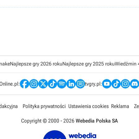
emake
Najlepsze gry 2026 roku
Najlepsze gry 2025 roku
Wiedźmin 
nline.pl:
tvgry.pl:
edakcyjna
Polityka prywatności
Ustawienia cookies
Reklama
Ze
Copyright © 2000 -
2026
Webedia Polska SA