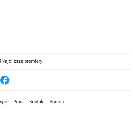
4
Najbliższe premiery
spół
Praca
Kontakt
Pomoc