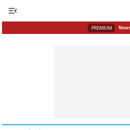

New
PREMIUM