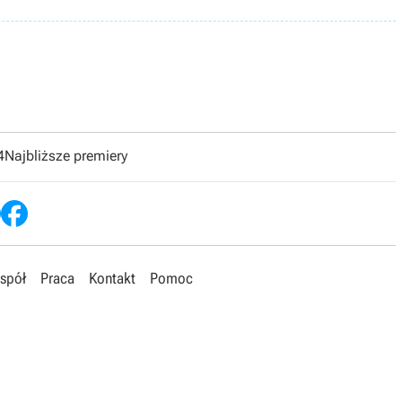
4
Najbliższe premiery
spół
Praca
Kontakt
Pomoc