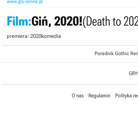
www.gry-online.pl
Film:
Giń, 2020!
(Death to 20
premiera: 2020
komedia
Poradnik Gothic R
GRYO
O nas
Regulamin
Polityka r