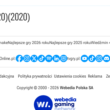
20)
(2020)
emake
Najlepsze gry 2026 roku
Najlepsze gry 2025 roku
Wiedźmin 
nline.pl:
tvgry.pl:
edakcyjna
Polityka prywatności
Ustawienia cookies
Reklama
Ze
Copyright © 2000 -
2026
Webedia Polska SA