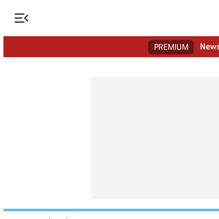

New
PREMIUM