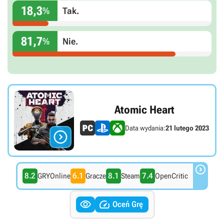
18,3
%
Tak.
81,7
%
Nie.
Atomic Heart
Data wydania:
21 lutego 2023


8.2
6.1
8.1
7.4
GRYOnline
Gracze
Steam
OpenCritic


Oceń Grę