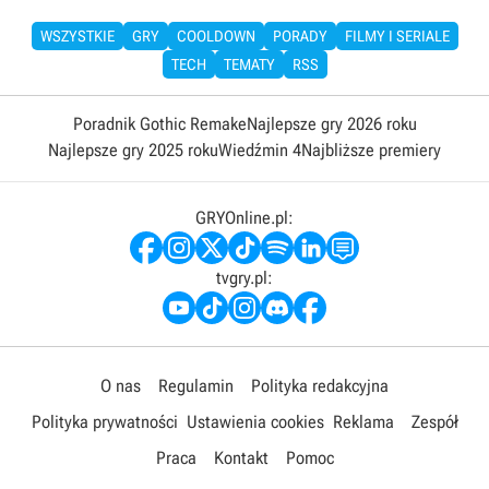
WSZYSTKIE
GRY
COOLDOWN
PORADY
FILMY I SERIALE
TECH
TEMATY
RSS
Poradnik Gothic Remake
Najlepsze gry 2026 roku
Najlepsze gry 2025 roku
Wiedźmin 4
Najbliższe premiery
GRYOnline.pl:
tvgry.pl:
O nas
Regulamin
Polityka redakcyjna
Polityka prywatności
Ustawienia cookies
Reklama
Zespół
Praca
Kontakt
Pomoc