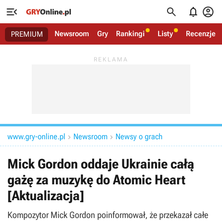




Newsroom
Gry
Rankingi
Listy
Recenzje
PREMIUM
www.gry-online.pl
Newsroom
Newsy o grach


Mick Gordon oddaje Ukrainie całą
gażę za muzykę do Atomic Heart
[Aktualizacja]
Kompozytor Mick Gordon poinformował, że przekazał całe