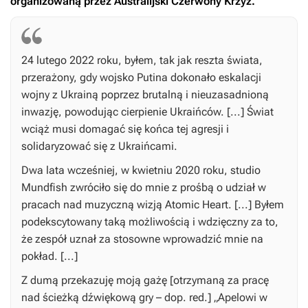
organizowaną przez Australijski Czerwony Krzyż.
24 lutego 2022 roku, byłem, tak jak reszta świata,
przerażony, gdy wojsko Putina dokonało eskalacji
wojny z Ukrainą poprzez brutalną i nieuzasadnioną
inwazję, powodując cierpienie Ukraińców. [...] Świat
wciąż musi domagać się końca tej agresji i
solidaryzować się z Ukraińcami.
Dwa lata wcześniej, w kwietniu 2020 roku, studio
Mundfish zwróciło się do mnie z prośbą o udział w
pracach nad muzyczną wizją
Atomic Heart
. [...] Byłem
podekscytowany taką możliwością i wdzięczny za to,
że zespół uznał za stosowne wprowadzić mnie na
pokład. [...]
Z dumą przekazuję moją gażę [otrzymaną za pracę
nad ścieżką dźwiękową gry – dop. red.] „Apelowi w