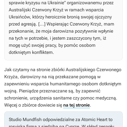
sprawie kryzysu na Ukrainie” organizowanemu przez
Australijski Czerwony Krzyż w ramach wsparcia
Ukraińców, którzy heroicznie bronią swojej ojczyzny
przed agresją. [...] Wspierając Czerwony Krzyż, mam
przekonanie, że moja darowizna pozytywnie wpłynie
na tych w potrzebie, i jestem zaszczycony tym, iż
mogę użyć swojej pracy, by pomóc osobom
dotkniętym konfliktem.
Jak czytamy na stronie zbiórki Australijskiego Czerwonego
Krzyża, darowizny na nią przekazane pomogą w
zapewnieniu wsparcia humanitarnego osobom dotkniętym
wojną. Pieniądze przeznaczane są, by zapewnić
schronienie, urządzenia sanitarne czy pomoc medyczną.
Więcej o zbiórce dowiecie się
na tej stronie
.
Studio Mundfish odpowiedzialne za
Atomic Heart
to
rosyjska firma z siedzibą na Cyprze. W skład zespołu