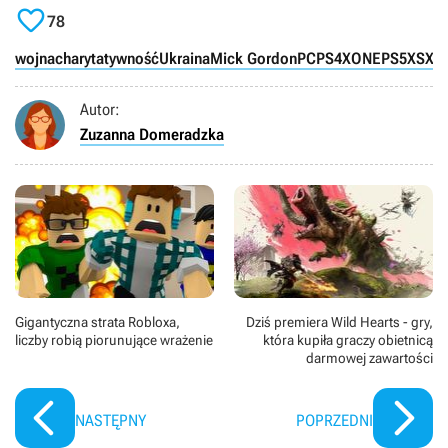

78
wojna
charytatywność
Ukraina
Mick Gordon
PC
PS4
XONE
PS5
XSX
Autor:
Zuzanna Domeradzka
Gigantyczna strata Robloxa,
Dziś premiera Wild Hearts - gry,
liczby robią piorunujące wrażenie
która kupiła graczy obietnicą
darmowej zawartości
NASTĘPNY
POPRZEDNI