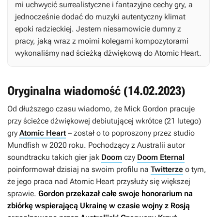
mi uchwycić surrealistyczne i fantazyjne cechy gry, a
jednocześnie dodać do muzyki autentyczny klimat
epoki radzieckiej. Jestem niesamowicie dumny z
pracy, jaką wraz z moimi kolegami kompozytorami
wykonaliśmy nad ścieżką dźwiękową do
Atomic Heart
.
Oryginalna wiadomość (14.02.2023)
Od dłuższego czasu wiadomo, że Mick Gordon pracuje
przy ścieżce dźwiękowej debiutującej wkrótce (21 lutego)
gry
Atomic Heart
– został o to poproszony przez studio
Mundfish w 2020 roku. Pochodzący z Australii autor
soundtracku takich gier jak
Doom
czy
Doom Eternal
poinformował dzisiaj na swoim profilu na
Twitterze
o tym,
że jego praca nad
Atomic Heart
przysłuży się większej
sprawie.
Gordon przekazał całe swoje honorarium na
zbiórkę wspierającą Ukrainę w czasie wojny z Rosją