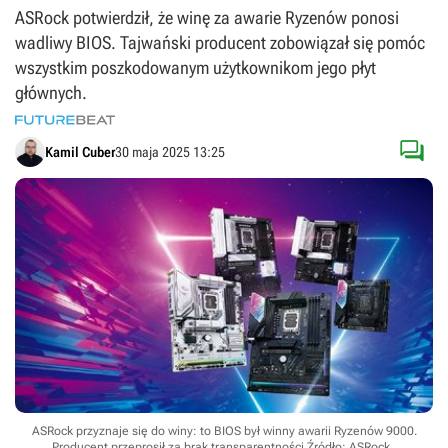
ASRock potwierdził, że winę za awarie Ryzenów ponosi
wadliwy BIOS. Tajwański producent zobowiązał się pomóc
wszystkim poszkodowanym użytkownikom jego płyt
głównych.

Kamil Cuber
30 maja 2025 13:25
ASRock przyznaje się do winy: to BIOS był winny awarii Ryzenów 9000.
Producent przeprosił za brak transparentności
Źródło: ASRock.
.