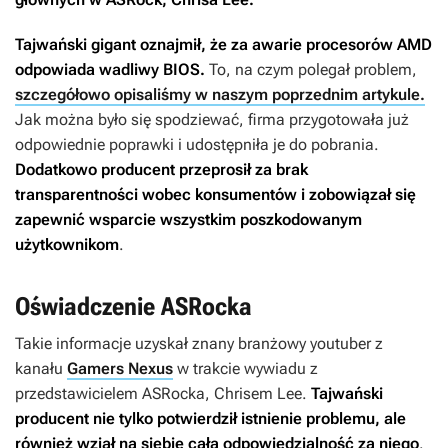
Tajwański gigant oznajmił, że za awarie procesorów AMD
odpowiada wadliwy BIOS.
To, na czym polegał problem,
szczegółowo opisaliśmy w naszym poprzednim artykule.
Jak można było się spodziewać, firma przygotowała już
odpowiednie poprawki i udostępniła je do pobrania.
Dodatkowo producent przeprosił za brak
transparentności wobec konsumentów i zobowiązał się
zapewnić wsparcie wszystkim poszkodowanym
użytkownikom
.
Oświadczenie ASRocka
Takie informacje uzyskał znany branżowy youtuber z
kanału
Gamers Nexus
w trakcie wywiadu z
przedstawicielem ASRocka, Chrisem Lee.
Tajwański
producent nie tylko potwierdził istnienie problemu, ale
również wziął na siebie całą odpowiedzialność za niego
.