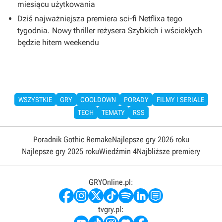
miesiącu użytkowania
Dziś najważniejsza premiera sci-fi Netflixa tego
tygodnia. Nowy thriller reżysera Szybkich i wściekłych
będzie hitem weekendu
WSZYSTKIE
GRY
COOLDOWN
PORADY
FILMY I SERIALE
TECH
TEMATY
RSS
Poradnik Gothic Remake
Najlepsze gry 2026 roku
Najlepsze gry 2025 roku
Wiedźmin 4
Najbliższe premiery
GRYOnline.pl:
tvgry.pl: