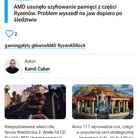
AMD usunęło szyfrowanie pamięci z części
Ryzenów. Problem wyszedł na jaw dopiero po
śledztwie

2
gaming
płyty główne
AMD Ryzen
ASRock
Autor:
Kamil Cuber
Niespodziewane wieści dla
Anno 117 wprowadza coś, czego
fanów Wiedźmina 3. Wielki hit CD
w popularnej serii strategicznej
Projektu RED otrzyma wsparcie
jeszcze nie było: atrybut Wiary