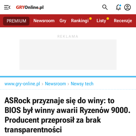




Newsroom
Gry
Rankingi
Listy
Recenzje
PREMIUM
www.gry-online.pl
Newsroom
Newsy tech


ASRock przyznaje się do winy: to
BIOS był winny awarii Ryzenów 9000.
Producent przeprosił za brak
transparentności