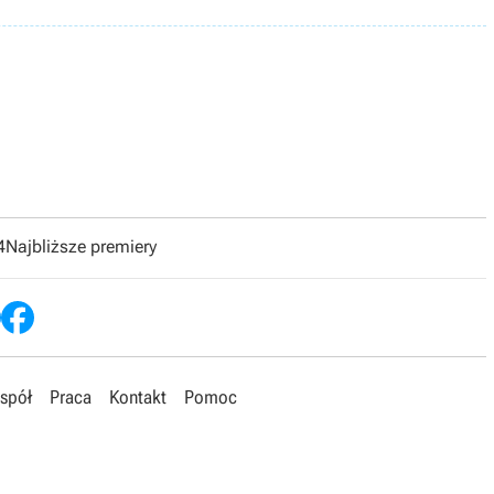
4
Najbliższe premiery
spół
Praca
Kontakt
Pomoc