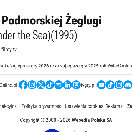
l Podmorskiej Żeglugi
nder the Sea)
(1995)
filmy tv
emake
Najlepsze gry 2026 roku
Najlepsze gry 2025 roku
Wiedźmin 
nline.pl:
tvgry.pl:
edakcyjna
Polityka prywatności
Ustawienia cookies
Reklama
Ze
Copyright © 2000 -
2026
Webedia Polska SA