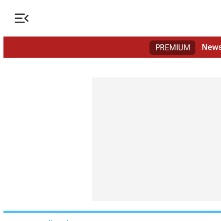

New
PREMIUM