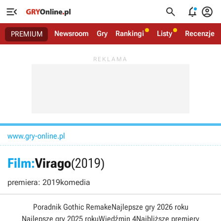




Newsroom
Gry
Rankingi
Listy
Recenzje
PREMIUM
www.gry-online.pl
Film:
Virago
(2019)
premiera: 2019
komedia
Poradnik Gothic Remake
Najlepsze gry 2026 roku
Najlepsze gry 2025 roku
Wiedźmin 4
Najbliższe premiery