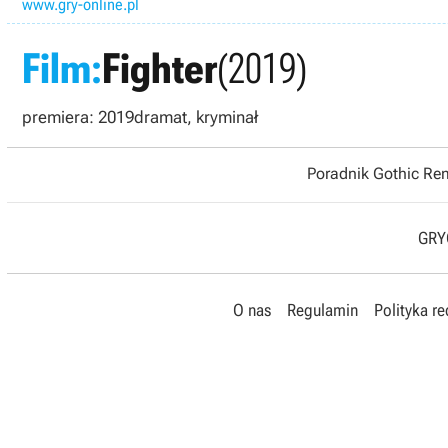
www.gry-online.pl
Film:
Fighter
(2019)
premiera: 2019
dramat, kryminał
Poradnik Gothic R
GRYO
O nas
Regulamin
Polityka r