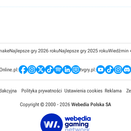
emake
Najlepsze gry 2026 roku
Najlepsze gry 2025 roku
Wiedźmin 
nline.pl:
tvgry.pl:
edakcyjna
Polityka prywatności
Ustawienia cookies
Reklama
Ze
Copyright © 2000 -
2026
Webedia Polska SA