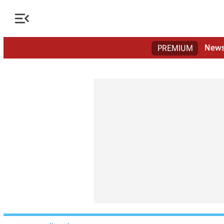

New
PREMIUM