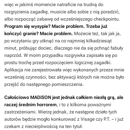
więc w jakimś momencie natraficie na trudną do
rozgryzienia zagadkę, musicie albo sobie z nią poradzić,
albo rozpocząć zabawę od wcześniejszego checkpointu.
Program się wysypie? Macie problem. Trzeba już
kończyć granie? Macie problem.
Możecie też, tak jak ja,
po wczytaniu gry utknąć na co najmniej kilkadziesiąt
minut, próbując dociec, dlaczego nie da się pchnąć fabuły
naprzód. W moim przypadku rozgrywka zapisała się po
prostu trochę przed rozpoczęciem logicznej zagadki.
Aplikacja nie zarejestrowała więc wykonanych przeze mnie
wcześniej czynności, bez aktywacji których nie można było
przejść do następnego pomieszczenia.
Całościowo
MADiSON
jest jednak całkiem niezłą grą, ale
raczej średnim horrorem
, i to z kilkoma poważnymi
zastrzeżeniami. Wierzę jednak, że następne dzieło tych
autorów będzie mogło konkurować z
Visage
czy
P.T.
– i już
czekam z niecierpliwością na ten tytuł.