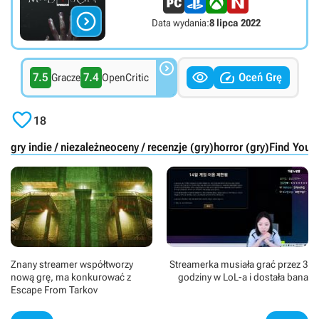

Data wydania:
8 lipca 2022



7.5
7.4
Oceń Grę
Gracze
OpenCritic

18
gry indie / niezależne
oceny / recenzje (gry)
horror (gry)
Find Your
Znany streamer współtworzy
Streamerka musiała grać przez 3
nową grę, ma konkurować z
godziny w LoL-a i dostała bana
Escape From Tarkov