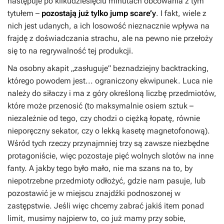
następuje po kilkudziesięciu minutach obcowania z tym
tytułem –
pozostają już tylko jump scare’y
. I fakt, wiele z
nich jest udanych, a ich losowość nieznacznie wpływa na
frajdę z doświadczania strachu, ale na pewno nie przełoży
się to na regrywalność tej produkcji.
Na osobny akapit „zasługuje” beznadziejny backtracking,
którego powodem jest... ograniczony ekwipunek. Luca nie
należy do siłaczy i ma z góry określoną liczbę przedmiotów,
które może przenosić (to maksymalnie osiem sztuk –
niezależnie od tego, czy chodzi o ciężką łopatę, równie
nieporęczny sekator, czy o lekką kasetę magnetofonową).
Wśród tych rzeczy przynajmniej trzy są zawsze niezbędne
protagoniście, więc pozostaje pięć wolnych slotów na inne
fanty. A jakby tego było mało, nie ma szans na to, by
niepotrzebne przedmioty odłożyć, gdzie nam pasuje, lub
pozostawić je w miejscu znajdźki podnoszonej w
zastępstwie. Jeśli więc chcemy zabrać jakiś item ponad
limit, musimy najpierw to, co już mamy przy sobie,