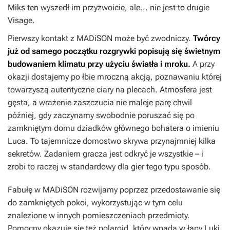
Miks ten wyszedł im przyzwoicie, ale... nie jest to drugie
Visage
.
Pierwszy kontakt z
MADiSON
może być zwodniczy.
Twórcy
już od samego początku rozgrywki popisują się świetnym
budowaniem klimatu przy użyciu światła i mroku.
A przy
okazji dostajemy po łbie mroczną akcją, poznawaniu której
towarzyszą autentyczne ciary na plecach. Atmosfera jest
gęsta, a wrażenie zaszczucia nie maleje parę chwil
później, gdy zaczynamy swobodnie poruszać się po
zamkniętym domu dziadków głównego bohatera o imieniu
Luca. To tajemnicze domostwo skrywa przynajmniej kilka
sekretów. Zadaniem gracza jest odkryć je wszystkie – i
zrobi to raczej w standardowy dla gier tego typu sposób.
Fabułę w
MADiSON
rozwijamy poprzez przedostawanie się
do zamkniętych pokoi, wykorzystując w tym celu
znalezione w innych pomieszczeniach przedmioty.
Pomocny okazuje się też polaroid, który wpada w łapy Luki