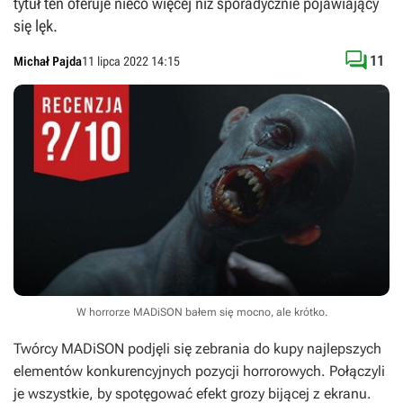
tytuł ten oferuje nieco więcej niż sporadycznie pojawiający
się lęk.

11
Michał Pajda
11 lipca 2022 14:15
W horrorze MADiSON bałem się mocno, ale krótko.
Twórcy
MADiSON
podjęli się zebrania do kupy najlepszych
elementów konkurencyjnych pozycji horrorowych. Połączyli
je wszystkie, by spotęgować efekt grozy bijącej z ekranu.