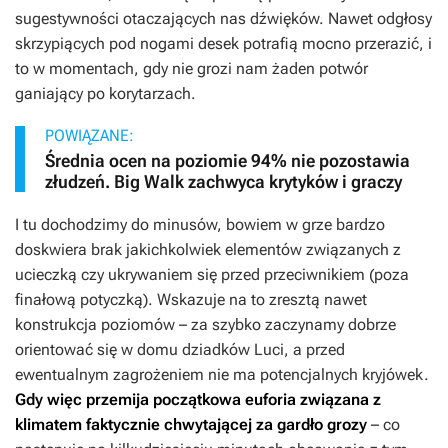
sugestywności otaczających nas dźwięków. Nawet odgłosy
skrzypiących pod nogami desek potrafią mocno przerazić, i
to w momentach, gdy nie grozi nam żaden potwór
ganiający po korytarzach.
POWIĄZANE:
Średnia ocen na poziomie 94% nie pozostawia
złudzeń. Big Walk zachwyca krytyków i graczy
I tu dochodzimy do minusów, bowiem w grze bardzo
doskwiera brak jakichkolwiek elementów związanych z
ucieczką czy ukrywaniem się przed przeciwnikiem (poza
finałową potyczką). Wskazuje na to zresztą nawet
konstrukcja poziomów – za szybko zaczynamy dobrze
orientować się w domu dziadków Luci, a przed
ewentualnym zagrożeniem nie ma potencjalnych kryjówek.
Gdy więc przemija początkowa euforia związana z
klimatem faktycznie chwytającej za gardło
grozy
– co