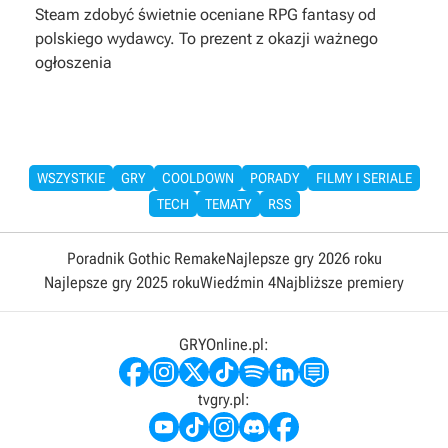
Steam zdobyć świetnie oceniane RPG fantasy od
polskiego wydawcy. To prezent z okazji ważnego
ogłoszenia
WSZYSTKIE
GRY
COOLDOWN
PORADY
FILMY I SERIALE
TECH
TEMATY
RSS
Poradnik Gothic Remake
Najlepsze gry 2026 roku
Najlepsze gry 2025 roku
Wiedźmin 4
Najbliższe premiery
GRYOnline.pl:
tvgry.pl: