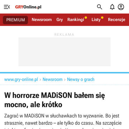




Newsroom
Gry
Rankingi
Listy
Recenzje
PREMIUM
www.gry-online.pl
Newsroom
Newsy o grach


W horrorze MADiSON bałem się
mocno, ale krótko
Zagrać w MADiSON w słuchawkach to wyzwanie. Bo jest
strasznie, nawet bardzo – ale tylko do czasu. Na szczęście