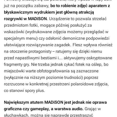
już na początku zabawy,
bo to robienie zdjęć aparatem z
błyskawicznym wydrukiem jest główną atrakcją
rozgrywki w
MADiSON
. Urządzenie to pozwala strzelać
przedmiotom fotki, mogące później posłużyć za
wskazówki (wydrukowane zdjęcia możemy przeglądać w
specjalnym menu) czy odsłonić demoniczne podpowiedzi
ułatwiające rozwiązywanie zagadek. Flesz wpływa również
na otoczenie protagonisty – ratujemy się dzięki niemu
przed napastliwymi bestiami i... aktywujemy oskryptowane
fragmenty gry. Nie trzeba jednak cykać fotek na oślep, bo
miejscówki warte obfotografowania są zaznaczone
(wyłącznie na niższym poziomie trudności) poprzez
rozrzucone w konkretnej przestrzeni polaroidowe zdjęcia,
co stanowi spory plus.
Największym atutem
MADiSON
jest jednak nie oprawa
graficzna czy gameplay, a warstwa audio.
Grając w
słuchawkach, można się naprawdę przestraszyć