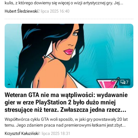
kulis, z którego dowiemy się więcej o wizji artystycznej gry. Jej
reżyser już teraz jednak wyjawił, dlaczego wygląda inaczej niż
Hubert Śledziewski
2 lipca 2025 16:40
pierwowzór.

7
Weteran GTA nie ma wątpliwości: wydawanie
gier w erze PlayStation 2 było dużo mniej
stresujące niż teraz. Zwłaszcza jedna rzecz
zawsze niepokoi przed premierą
Współtwórca cyklu GTA woli sposób, w jaki gry powstawały 20 lat
temu. Jego zdaniem praca nad premierowymi łatkami jest zbyt
stresująca.
Krzysztof Kałuziński
1 lipca 2025 18:31