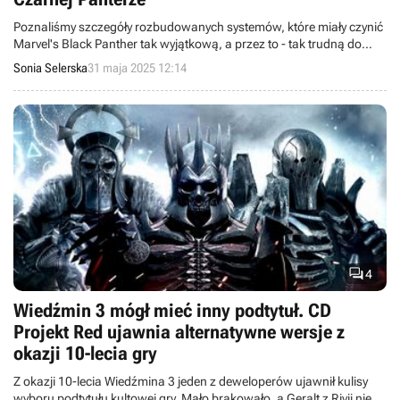
Poznaliśmy szczegóły rozbudowanych systemów, które miały czynić
Marvel's Black Panther tak wyjątkową, a przez to - tak trudną do
wyprodukowania.
Sonia Selerska
31 maja 2025 12:14

4
Wiedźmin 3 mógł mieć inny podtytuł. CD
Projekt Red ujawnia alternatywne wersje z
okazji 10-lecia gry
Z okazji 10-lecia Wiedźmina 3 jeden z deweloperów ujawnił kulisy
wyboru podtytułu kultowej gry. Mało brakowało, a Geralt z Rivii nie