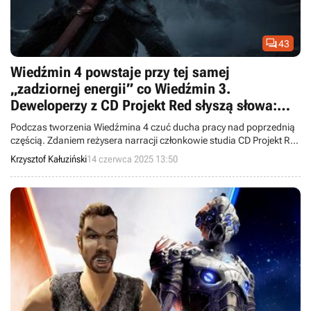

43
Wiedźmin 4 powstaje przy tej samej
„zadziornej energii” co Wiedźmin 3.
Deweloperzy z CD Projekt Red słyszą słowa:
„Niech będzie brudno. Zróbmy jak kiedyś”
Podczas tworzenia Wiedźmina 4 czuć ducha pracy nad poprzednią
częścią. Zdaniem reżysera narracji członkowie studia CD Projekt Red
angażują się w najważniejsze zadania, niezależnie od pełnionej
Krzysztof Kałuziński
14 czerwca 2025 13:50
funkcji.