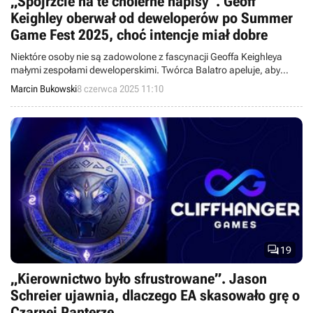
„Spójrzcie na te cholerne napisy”. Geoff
Keighley oberwał od deweloperów po Summer
Game Fest 2025, choć intencje miał dobre
Niektóre osoby nie są zadowolone z fascynacji Geoffa Keighleya
małymi zespołami deweloperskimi. Twórca Balatro apeluje, aby
zaglądać do napisów końcowych, w celu poznania ich
Marcin Bukowski
8 czerwca 2025 11:10
rzeczywistych rozmiarów.

19
„Kierownictwo było sfrustrowane”. Jason
Schreier ujawnia, dlaczego EA skasowało grę o
Czarnej Panterze