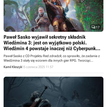

17
Paweł Sasko wyjawił sekretny składnik
Wiedźmina 3: jest on wyjątkowo polski.
Wiedźmin 4 powstaje inaczej niż Cyberpunk
2077
Paweł Sasko z CD Projektu Red zdradził, co sprawiło, że zadania z
Wiedźmina 3 stały się wzorem dla innych gier RPG. Tworząc
„czwórkę”, polskie studio ma inne priorytety technologiczne niż przy
Kamil Kleszyk
15 czerwca 2025 11:57
Cyberpunku 2077.