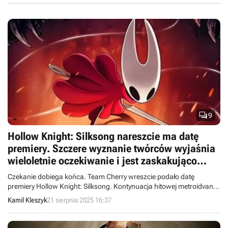

9
Hollow Knight: Silksong nareszcie ma datę
premiery. Szczere wyznanie twórców wyjaśnia
wieloletnie oczekiwanie i jest zaskakująco
proste
Czekanie dobiega końca. Team Cherry wreszcie podało datę
premiery Hollow Knight: Silksong. Kontynuacja hitowej metroidvanii
zadebiutuje już wkrótce.
Kamil Kleszyk
21 sierpnia 2025 16:37