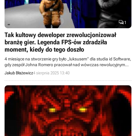

1
Tak kultowy deweloper zrewolucjonizował
branżę gier. Legenda FPS-ów zdradziła
moment, kiedy do tego doszło
4 miesiące na stworzenie gry było „luksusem” dla studia id Software,
gdy zespół Johna Romero pracował nad wówczas rewolucyjnym
Wolfensteinem 3D.
Jakub Błażewicz
4 sierpnia 2025 13:40