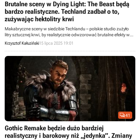
Brutalne sceny w Dying Light: The Beast będą
bardzo realistyczne. Techland zadbał o to,
zużywając hektolitry krwi
Makabryczne sceny w siedzibie Techlandu – polskie studio zużyło
litry sztucznej krwi, by realistycznie odwzorować brutalne efekty w
Dying Light: The Beast. Deweloperzy świetnie się przy tym bawili.
Krzysztof Kałuziński
15 lipca 2025 19:01

41
Gothic Remake będzie dużo bardziej
realistyczny i barokowy niż „jedynka”. Zmiany