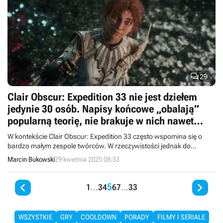

29
Clair Obscur: Expedition 33 nie jest dziełem
jedynie 30 osób. Napisy końcowe „obalają”
popularną teorię, nie brakuje w nich nawet
Polaków
W kontekście Clair Obscur: Expedition 33 często wspomina się o
bardzo małym zespole twórców. W rzeczywistości jednak do
sukcesu gry przyczyniło się więcej, niż tylko 30 osób.
Marcin Bukowski
29 kwietnia 2025 08:53


5
1
...
3
4
6
7
...
33
WSZYSTKIE
GRY
COOLDOWN
PORADY
FILMY I SERIALE