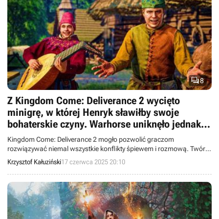

8
Z Kingdom Come: Deliverance 2 wycięto
minigrę, w której Henryk sławiłby swoje
bohaterskie czyny. Warhorse uniknęło jednak
większych wpadek
Kingdom Come: Deliverance 2 mogło pozwolić graczom
rozwiązywać niemal wszystkie konflikty śpiewem i rozmową. Twórcy
ujawnili szczegóły skasowanej minigry Bard.
Krzysztof Kałuziński
17 czerwca 2025 20:10