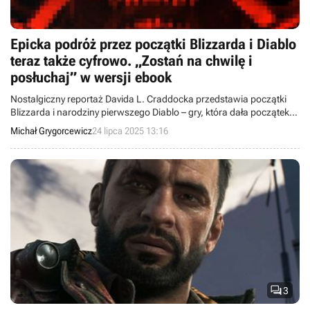
Epicka podróż przez początki Blizzarda i Diablo
teraz także cyfrowo. „Zostań na chwilę i
posłuchaj” w wersji ebook
Nostalgiczny reportaż Davida L. Craddocka przedstawia początki
Blizzarda i narodziny pierwszego Diablo – gry, która dała początek
gatunku hack’n’slash. Od niedawna książkę można przeczytać
Michał Grygorcewicz
24 lipca 2025 13:16
również w formacie ebooka.

3