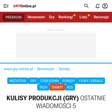




Newsroom
Gry
Rankingi
Listy
Recenzje
PREMIUM
www.gry-online.pl
Newsroom
Tematy


WSZYSTKIE
GRY
COOLDOWN
PORADY
FILMY I SERIALE
TECH
TEMATY
RSS
KULISY PRODUKCJI (GRY)
OSTATNIE
WIADOMOŚCI 5