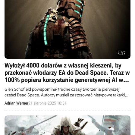

7
Wyłożył 4000 dolarów z własnej kieszeni, by
przekonać włodarzy EA do Dead Space. Teraz w
100% popiera korzystanie generatywnej AI w
produkcji gier
Glen Schofield powspominał trudne czasy tworzenia pierwszej
części Dead Space. Autorzy musieli zastosować nietypowe taktyki,
aby ten projekt został zrealizowany. Ujawnił też wyniki sprzedaży The
Adrian Werner
21 sierpnia 2025 10:31
Callisto Protocol.