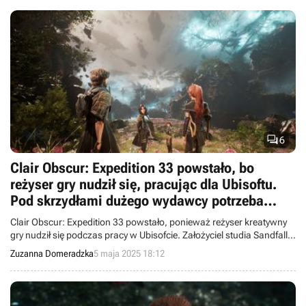

6
Clair Obscur: Expedition 33 powstało, bo
reżyser gry nudził się, pracując dla Ubisoftu.
Pod skrzydłami dużego wydawcy potrzeba
byłoby 25 lat, by ją stworzyć
Clair Obscur: Expedition 33 powstało, ponieważ reżyser kreatywny
gry nudził się podczas pracy w Ubisofcie. Założyciel studia Sandfall
Interactive sam wybrał większość członków niewielkiego zespołu do
Zuzanna Domeradzka
5 maja 2025 18:12
pomocy przy produkcji.