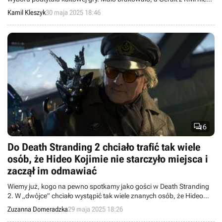
goniłby Dzikiego Gonu, lecz przemierzał krainy pod „Zorzą polarną”.
Kamil Kleszyk
30 maja 2025 18:46

6
Do Death Stranding 2 chciało trafić tak wiele
osób, że Hideo Kojimie nie starczyło miejsca i
zaczął im odmawiać
Wiemy już, kogo na pewno spotkamy jako gości w Death Stranding
2. W „dwójce” chciało wystąpić tak wiele znanych osób, że Hideo
Kojima musiał zacząć odmawiać niektórym celebrytom.
Zuzanna Domeradzka
29 maja 2025 18:26