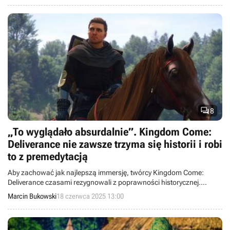

8
„To wyglądało absurdalnie”. Kingdom Come:
Deliverance nie zawsze trzyma się historii i robi
to z premedytacją
Aby zachować jak najlepszą immersję, twórcy Kingdom Come:
Deliverance czasami rezygnowali z poprawności historycznej.
Przykładem są rycerze na koniach.
Marcin Bukowski
18 czerwca 2025 13:00