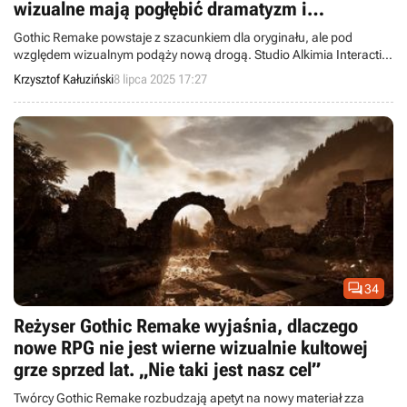
wizualne mają pogłębić dramatyzm i
depresyjny klimat Górniczej Doliny
Gothic Remake powstaje z szacunkiem dla oryginału, ale pod
względem wizualnym podąży nową drogą. Studio Alkimia Interactive
rezygnuje z przestarzałych rozwiązań na rzecz wiarygodnego
Krzysztof Kałuziński
8 lipca 2025 17:27
świata inspirowanego barokiem.

34
Reżyser Gothic Remake wyjaśnia, dlaczego
nowe RPG nie jest wierne wizualnie kultowej
grze sprzed lat. „Nie taki jest nasz cel”
Twórcy Gothic Remake rozbudzają apetyt na nowy materiał zza