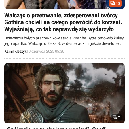

50
Walcząc o przetrwanie, zdesperowani twórcy
Gothica chcieli na całego powrócić do korzeni.
Wyjaśniają, co tak naprawdę się wydarzyło
Dziewięciu byłych pracowników studia Piranha Bytes omówiło kulisy
jego upadku. Walcząc o Elexa 3, w desperackim geście deweloperzy
chcieli powrócić do klimatów Gothica.
Kamil Kleszyk
10 czerwca 2025 05:30

7