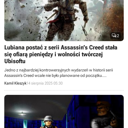

2
Lubiana postać z serii Assassin’s Creed stała
się ofiarą pieniędzy i wolności twórczej
Ubisoftu
Jedno z najbardziej kontrowersyjnych wydarzeń w historii serii
Assassin’s Creed wcale nie było planowane od początku.
Doprowadziły do niego pieniądze i chęć Ubisoftu do uzyskania
Kamil Kleszyk
14 sierpnia 2025 05:30
wolności twórczej.