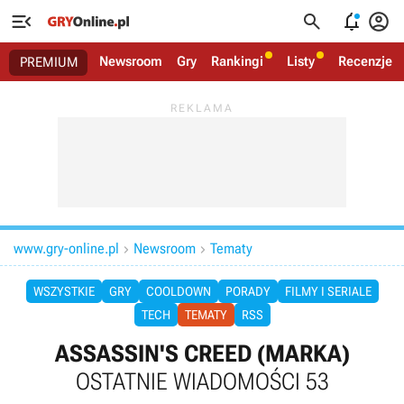




Newsroom
Gry
Rankingi
Listy
Recenzje
PREMIUM
www.gry-online.pl
Newsroom
Tematy


WSZYSTKIE
GRY
COOLDOWN
PORADY
FILMY I SERIALE
TECH
TEMATY
RSS
ASSASSIN'S CREED (MARKA)
OSTATNIE WIADOMOŚCI 53