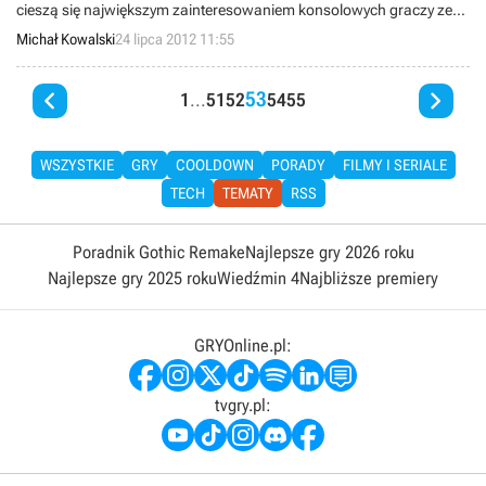
cieszą się największym zainteresowaniem konsolowych graczy ze
Stanów Zjednoczonych. Firma Nielsen opublikowała kolejny raport,
Michał Kowalski
24 lipca 2012 11:55
dotyczący oczekiwań wobec tytułów na konsole Xbox 360,
PlayStation 3 oraz Wii.


53
1
...
51
52
54
55
WSZYSTKIE
GRY
COOLDOWN
PORADY
FILMY I SERIALE
TECH
TEMATY
RSS
Poradnik Gothic Remake
Najlepsze gry 2026 roku
Najlepsze gry 2025 roku
Wiedźmin 4
Najbliższe premiery
GRYOnline.pl:
tvgry.pl: