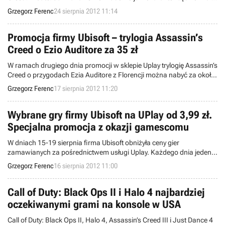
produkcja firmy Ubisoft o tym tytule.
Grzegorz Ferenc
24 sierpnia 2012 11:14
Promocja firmy Ubisoft – trylogia Assassin’s
Creed o Ezio Auditore za 35 zł
W ramach drugiego dnia promocji w sklepie Uplay trylogię Assassin’s
Creed o przygodach Ezia Auditore z Florencji można nabyć za około
35 zł. Zniżką objęto także grę From Dust, dostępną za 3,99 zł.
Grzegorz Ferenc
17 sierpnia 2012 11:20
Wybrane gry firmy Ubisoft na UPlay od 3,99 zł.
Specjalna promocja z okazji gamescomu
W dniach 15-19 sierpnia firma Ubisoft obniżyła ceny gier
zamawianych za pośrednictwem usługi Uplay. Każdego dnia jeden z
tytułów kosztować będzie 3,99 zł. Cena innych jest niższa nawet o
Grzegorz Ferenc
16 sierpnia 2012 11:00
75 procent. Promocją objęto m.in. Might & Magic Heroes VI oraz
pozycje z serii Assassin’s Creed.
Call of Duty: Black Ops II i Halo 4 najbardziej
oczekiwanymi grami na konsole w USA
Call of Duty: Black Ops II, Halo 4, Assassin’s Creed III i Just Dance 4