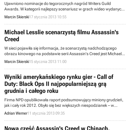
Ujawniono nominacje do tegorocznych nagród Writers Guild
Awards. W kategorii najlepszy scenariusz w grach wideo wydanych
w 2012 roku powalczą takie tytuły jak Assassin’s Creed III,
Marcin Skierski
17 stycznia 2013 10:55
Assassin’s Creed III: Liberation, Halo 4, czy Uncharted: Złota
Otchłań.
Michael Lesslie scenarzystą filmu Assassin's
Creed
W sieci pojawiła się informacja, że scenarzystą nadchodzącego
obrazu kinowego na podstawie serii Assassin's Creed jest Michael
Lesslie. Nazwisko może niewiele mówić przeciętnemu odbiorcy, bo
Marcin Skierski
15 stycznia 2013 11:00
Lesslie do tej pory specjalizował się głównie w pisaniu scenariuszy
do filmów krótkometrażowych.
Wyniki amerykańskiego rynku gier - Call of
Duty: Black Ops II najpopularniejszą grą
grudnia i całego roku
Firma NPD opublikowała raport podsumowujący miniony grudzień,
jak i cały rok 2012. Obyło się bez większych niespodzianek – w
Stanach Zjednoczonych gra Call of Duty: Black Ops II zdeklasowała
Adrian Werner
11 stycznia 2013 09:35
konkurencję, ale jednocześnie nie była w stanie ochronić całego
rynku przed sporym spadkiem przychodów.
Nowa część Assassin's Creed w Chinach,