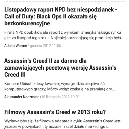
Listopadowy raport NPD bez niespodzianek -
Call of Duty: Black Ops II okazało się
bezkonkurencyjne
Firma NPD opublikowała raport z wynikami amerykańskiego rynku
gier za listopad tego roku. Najlepiej sprzedającą się produkcją było
oczywiście Call of Duty: Black Ops II, a wśród konsol pozycję lidera
Adrian Werner
7 grudnia 2012 11:05
utrzymał Xbox 360.
Assassin's Creed II za darmo dla
zamawiających pecetową wersję Assassin's
Creed III
Koncern Ubisoft zdecydował się wynagrodzić cierpliwość
komputerowych graczy, którzy wciąż czekają na premierę gry
Assassin's Creed III na tej platformie sprzętowej. Zamawiając tytuł w
Aleksander Kaczmarek
16 listopada 2012 19:01
przedsprzedaży za pośrednictwem firmowego sklepu UbiShop
otrzymać można kod uprawniający do bezpłatnego pobrania
Assassin's Creed II.
Filmowy Assassin's Creed w 2013 roku?
Wydawałoby się, że filmowa adaptacja cyklu Assassin's Creed jest
jeszcze w powijakach, tymczasem szef działu marketingu i