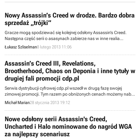
Nowy Assassin’s Creed w drodze. Bardzo dobra
sprzedaż „trójki”
Gracze mogą spodziewać się kolejnej odsłony Assassin’s Creed.
Następna część serii o asasynach zabierze nas w inne realia
historyczne i wprowadzi nowego bohatera. Ubiegły rok przyniósł
Łukasz Szliselman
8 lutego 2013 11:06
firmie Ubisoft spore zyski finansowe, zatem nic dziwnego, że planuje
ona dalej inwestować we flagową markę.
Assassin’s Creed III, Revelations,
Brootherhood, Chaos on Deponia i inne tytuły w
drugiej fali promocji cdp.pl
Serwis dystrybucji cyfrowej cdp.pl wszedł w drugą fazę swojej
zimowej promocji. Tym razem po obniżonych cenach możemy nabyć
aż 31 produktów. W ofercie dostępne są m.in. Assassin's Creed III,
Michał Marian
28 stycznia 2013 19:12
Assassin's Creed: Revelations, Assassin's Creed: Brotherhood,
Chaos on Deponia i wiele innych.
Nowe odsłony serii Assassin's Creed,
Uncharted i Halo nominowane do nagród WGA
za najlepszy scenariusz