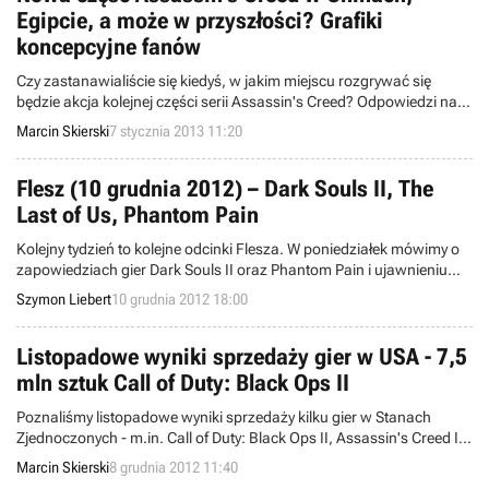
Egipcie, a może w przyszłości? Grafiki
koncepcyjne fanów
Czy zastanawialiście się kiedyś, w jakim miejscu rozgrywać się
będzie akcja kolejnej części serii Assassin's Creed? Odpowiedzi na
to pytanie szuka wielu fanów, a niektórzy z nich podjęli się nawet
Marcin Skierski
7 stycznia 2013 11:20
wykonania grafik koncepcyjnych przedstawiających ich wizje.
Flesz (10 grudnia 2012) – Dark Souls II, The
Last of Us, Phantom Pain
Kolejny tydzień to kolejne odcinki Flesza. W poniedziałek mówimy o
zapowiedziach gier Dark Souls II oraz Phantom Pain i ujawnieniu
dokładnej daty premiery The Last of Us.
Szymon Liebert
10 grudnia 2012 18:00
Listopadowe wyniki sprzedaży gier w USA - 7,5
mln sztuk Call of Duty: Black Ops II
Poznaliśmy listopadowe wyniki sprzedaży kilku gier w Stanach
Zjednoczonych - m.in. Call of Duty: Black Ops II, Assassin's Creed III,
czy Halo 4. Kolejna odsłona popularnej serii strzelanin wydawanych
Marcin Skierski
8 grudnia 2012 11:40
przez firmę Activision tradycyjnie zdeklasowała konkurencję.