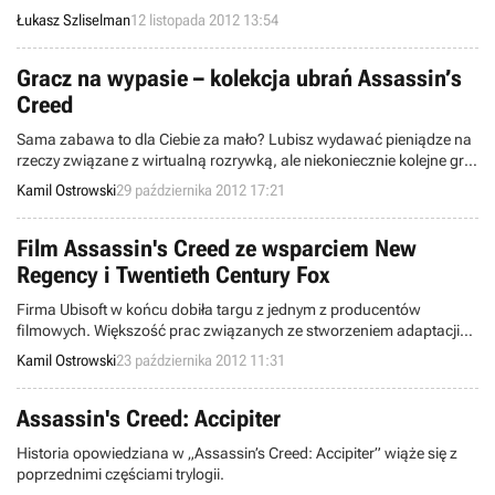
sprzedaży firmy Ubisoft sugeruje, że produkcja może nadejść już w
Łukasz Szliselman
12 listopada 2012 13:54
przyszłym roku.
Gracz na wypasie – kolekcja ubrań Assassin’s
Creed
Sama zabawa to dla Ciebie za mało? Lubisz wydawać pieniądze na
rzeczy związane z wirtualną rozrywką, ale niekoniecznie kolejne gry?
W takim razie oto idealna propozycja - zbyt droga seria ubrań
Kamil Ostrowski
29 października 2012 17:21
inspirowana serią Assassin's Creed.
Film Assassin's Creed ze wsparciem New
Regency i Twentieth Century Fox
Firma Ubisoft w końcu dobiła targu z jednym z producentów
filmowych. Większość prac związanych ze stworzeniem adaptacji
serii Assassin's Creed przejmie New Regency. Dystrybucją zajmie się
Kamil Ostrowski
23 października 2012 11:31
natomiast koncern Twentieth Century Fox.
Assassin's Creed: Accipiter
Historia opowiedziana w „Assassin’s Creed: Accipiter” wiąże się z
poprzednimi częściami trylogii.