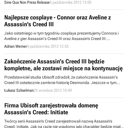
Sine Qua Non Press Release
5 października 2012 13:05
Najlepsze cosplaye - Connor oraz Aveline z
Assassin's Creed III
Jako ostatniego w tym tygodniu cosplaya prezentujemy Connora i
Aveline z gier Assassin's Creed III oraz Assassin’s Creed III:
Liberation. W duet ten wcieliło się małżeństwo Boerów.
Adrian Werner
4 października 2012 12:55
Zakończenie Assassin’s Creed III będzie
kompletne, ale zostawi miejsce na kontynuację
Przedstawiciel studia Ubisoft zdradził, że zakończenie Assassin's
Creed III ostatecznie zamknie historię Desmonda. Jeszcze w tym
roku poznamy odpowiedzi na pytania związane z fabułą serii. Mimo
Łukasz Szliselman
25 września 2012 10:49
to uniwersum Assassin's Creed wciąż będzie otwarte na kolejne gry.
Firma Ubisoft zarejestrowała domenę
Assassin’s Creed: Initiate
Twórcy serii Assassin’s Creed zarejestrowali nazwę Assassin’s
Creed: Initiate. Jak na razie nie wiadomo jaki charakter będzie miała