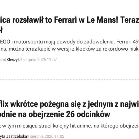
ica rozsławił to Ferrari w Le Mans! Tera
ł
LEGO i motorsportu mają powody do zadowolenia. Ferrari 49
ns, można teraz kupić w wersji z klocków za rekordowo nisk
mil Kleszyk
9 sierpnia 2026 11:07
flix wkrótce pożegna się z jednym z najwi
odnie na obejrzenie 26 odcinków
x w tym miesiącu straci kolejny hit anime, na którego obejrzen
yta Jastrzębska
9 sierpnia 2026 11:02