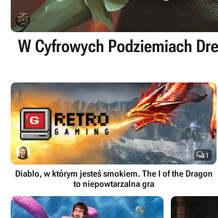
W Cyfrowych Podziemiach Dren

1
Diablo, w którym jesteś smokiem. The I of the Dragon
to niepowtarzalna gra