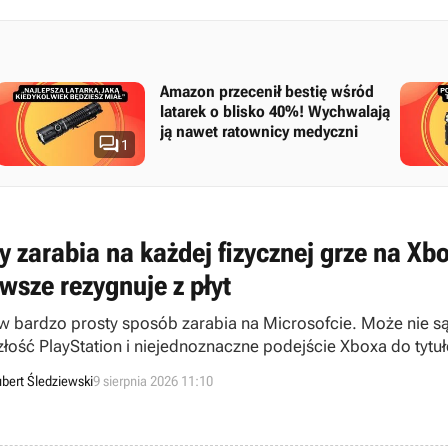
Amazon przecenił bestię wśród
latarek o blisko 40%! Wychwalają
ją nawet ratownicy medyczni

1
 zarabia na każdej fizycznej grze na Xbox
wsze rezygnuje z płyt
w bardzo prosty sposób zarabia na Microsofcie. Może nie są
złość PlayStation i niejednoznaczne podejście Xboxa do tytuł
bert Śledziewski
9 sierpnia 2026 11:10