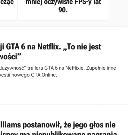
ocząć
mniej oczywiste FPS-y lat
90.
i GTA 6 na Netflix. „To nie jest
iwości”
luzywność” trailera GTA 6 na Netflixie. Zupełnie inne
westii nowego GTA Online.
lliams postanowił, że jego głos nie
Disney ma niepublikowane nagrania