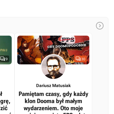



9
30
Dariusz Matusiak
ł
Pamiętam czasy, gdy każdy
grę,
klon Dooma był małym
zić
wydarzeniem. Oto moje