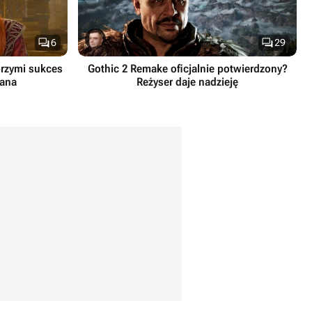


6
29
brzymi sukces
Gothic 2 Remake oficjalnie potwierdzony?
iana
Reżyser daje nadzieję