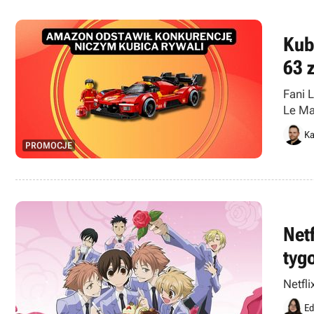
Kub
63 z
Fani 
Le Ma
Ka
PROMOCJE
Net
tyg
Netfli
Ed