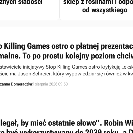
źnych słabości
sklep z roślinami i odp
od wszystkiego
 Killing Games ostro o płatnej prezentacj
malne. To po prostu kolejny poziom chc
tawiciele inicjatywy Stop Killing Games ostro krytykują „eksk
ście ma Jason Schreier, który wypowiedział się również w k
zanna Domeradzka
9 sierpnia 2026 09:50
legał, by mieć ostatnie słowo”. Robin Wi
e być wykorzystywany do 2039 roku, a 