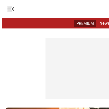

New
PREMIUM