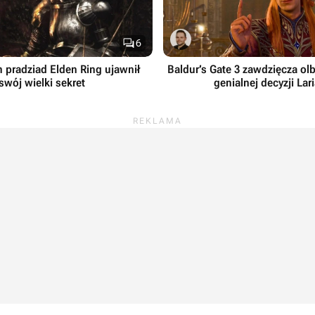

6
h pradziad Elden Ring ujawnił
Baldur’s Gate 3 zawdzięcza ol
swój wielki sekret
genialnej decyzji Lar