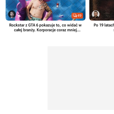

49
Rockstar z GTA 6 pokazuje to, co widać w
Po 19 latac
całej branży. Korporacje coraz mniej
przejmują się graczami