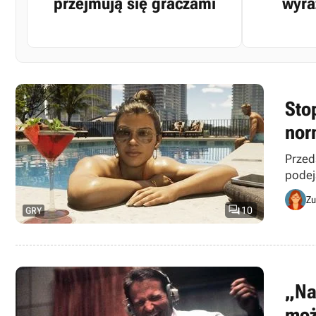
przejmują się graczami
wyra
Stop
nor
Przeds
podej
Zu

10
GRY
„Na
moż