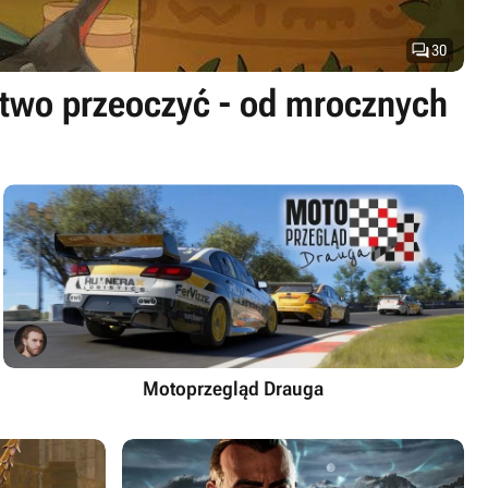

30
atwo przeoczyć - od mrocznych
Motoprzegląd Drauga