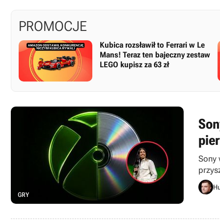
PROMOCJE
Kubica rozsławił to Ferrari w Le
Mans! Teraz ten bajeczny zestaw
LEGO kupisz za 63 zł
Sony
pier
Sony 
przys
Hu
GRY