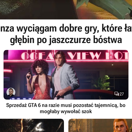
za wyciągam dobre gry, które ł
głębin po jaszczurze bóstwa

27
Sprzedaż GTA 6 na razie musi pozostać tajemnicą, bo
mogłaby wywołać szok