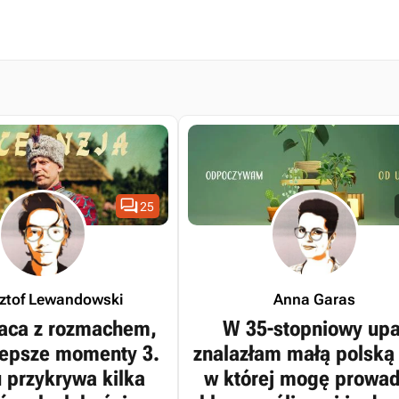

25
sztof Lewandowski
Anna Garas
aca z rozmachem,
W 35-stopniowy upa
jlepsze momenty 3.
znalazłam małą polską 
 przykrywa kilka
w której mogę prowad